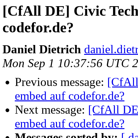
[CfAll DE] Civic Tech
codefor.de?
Daniel Dietrich
daniel.diet
Mon Sep 1 10:37:56 UTC 
Previous message:
[CfAll
embed auf codefor.de?
Next message:
[CfAll DE]
embed auf codefor.de?
Messages sorted by:
[ d