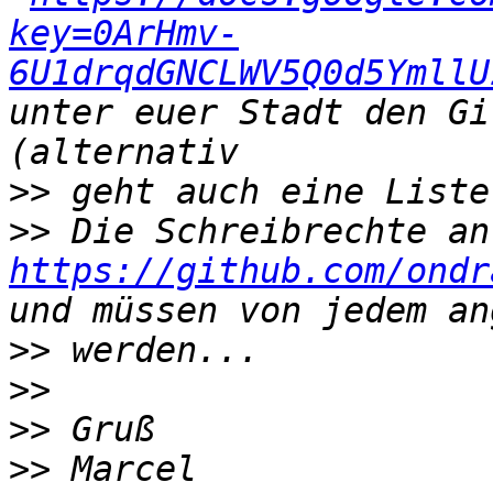
key=0ArHmv-
6U1drqdGNCLWV5Q0d5YmllU
unter euer Stadt den Gi
>>
>>
https://github.com/ondr
>>
>>
>>
>>