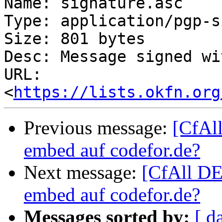
Name: signature.asc

Type: application/pgp-s
Size: 801 bytes

Desc: Message signed wi
URL: 
<
https://lists.okfn.org
Previous message:
[CfAll
embed auf codefor.de?
Next message:
[CfAll DE]
embed auf codefor.de?
Messages sorted by:
[ d