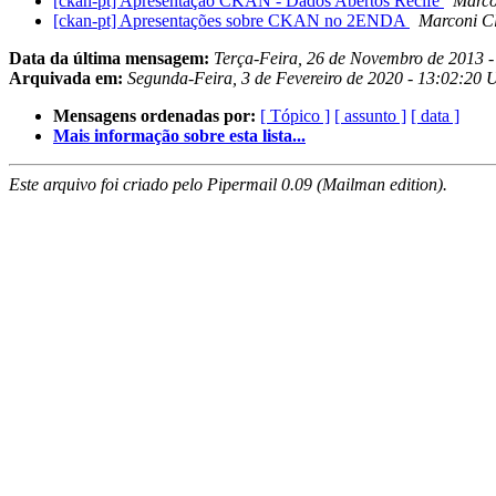
[ckan-pt] Apresentação CKAN - Dados Abertos Recife
Marco
[ckan-pt] Apresentações sobre CKAN no 2ENDA
Marconi C
Data da última mensagem:
Terça-Feira, 26 de Novembro de 2013 
Arquivada em:
Segunda-Feira, 3 de Fevereiro de 2020 - 13:02:20
Mensagens ordenadas por:
[ Tópico ]
[ assunto ]
[ data ]
Mais informação sobre esta lista...
Este arquivo foi criado pelo Pipermail 0.09 (Mailman edition).