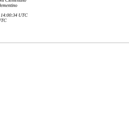
ni Clementino
lementino
- 14:00:34 UTC
 UTC