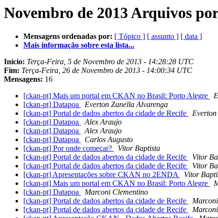
Novembro de 2013 Arquivos por
Mensagens ordenadas por:
[ Tópico ]
[ assunto ]
[ data ]
Mais informação sobre esta lista...
Início:
Terça-Feira, 5 de Novembro de 2013 - 14:28:28 UTC
Fim:
Terça-Feira, 26 de Novembro de 2013 - 14:00:34 UTC
Mensagens:
16
[ckan-pt] Mais um portal em CKAN no Brasil: Porto Alegre
E
[ckan-pt] Datapoa
Everton Zanella Alvarenga
[ckan-pt] Portal de dados abertos da cidade de Recife
Everton
[ckan-pt] Datapoa
Alex Araujo
[ckan-pt] Datapoa
Alex Araujo
[ckan-pt] Datapoa
Carlos Augusto
[ckan-pt] Por onde começar?
Vitor Baptista
[ckan-pt] Portal de dados abertos da cidade de Recife
Vitor Ba
[ckan-pt] Portal de dados abertos da cidade de Recife
Vitor Ba
[ckan-pt] Apresentações sobre CKAN no 2ENDA
Vitor Bapti
[ckan-pt] Mais um portal em CKAN no Brasil: Porto Alegre
M
[ckan-pt] Datapoa
Marconi Clementino
[ckan-pt] Portal de dados abertos da cidade de Recife
Marconi
[ckan-pt] Portal de dados abertos da cidade de Recife
Marconi