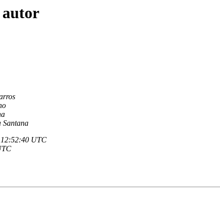
 autor
arros
no
na
a Santana
- 12:52:40 UTC
 UTC