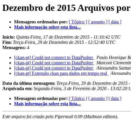
Dezembro de 2015 Arquivos por
Mensagens ordenadas por:
[ Tópico ]
[ assunto ]
[ data ]
Mais informação sobre esta lista...
Início:
Quinta-Feira, 17 de Dezembro de 2015 - 11:16:42 UTC
Fim:
Terça-Feira, 29 de Dezembro de 2015 - 12:52:40 UTC
Mensagens:
4
[ckan-pt] Could not connect to DataPusher
Paulo Henrique B
[ckan-pt] Could not connect to DataPusher
Marconi Clementi
[ckan-pt] Could not connect to DataPusher
Alexsandra Santa
[ckan-pt] Extensão ckan para dados em tempo real
Alexsandr
Data da última mensagem:
Terça-Feira, 29 de Dezembro de 2015 
Arquivada em:
Segunda-Feira, 3 de Fevereiro de 2020 - 13:02:20
Mensagens ordenadas por:
[ Tópico ]
[ assunto ]
[ data ]
Mais informação sobre esta lista...
Este arquivo foi criado pelo Pipermail 0.09 (Mailman edition).