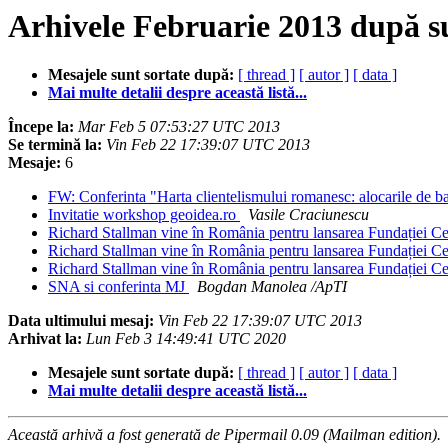
Arhivele Februarie 2013 după s
Mesajele sunt sortate după:
[ thread ]
[ autor ]
[ data ]
Mai multe detalii despre această listă...
Începe la:
Mar Feb 5 07:53:27 UTC 2013
Se termină la:
Vin Feb 22 17:39:07 UTC 2013
Mesaje:
6
FW: Conferinta "Harta clientelismului romanesc: alocarile de ba
Invitatie workshop geoidea.ro
Vasile Craciunescu
Richard Stallman vine în România pentru lansarea Fundației C
Richard Stallman vine în România pentru lansarea Fundației C
Richard Stallman vine în România pentru lansarea Fundației C
SNA si conferinta MJ
Bogdan Manolea /ApTI
Data ultimului mesaj:
Vin Feb 22 17:39:07 UTC 2013
Arhivat la:
Lun Feb 3 14:49:41 UTC 2020
Mesajele sunt sortate după:
[ thread ]
[ autor ]
[ data ]
Mai multe detalii despre această listă...
Această arhivă a fost generată de Pipermail 0.09 (Mailman edition).