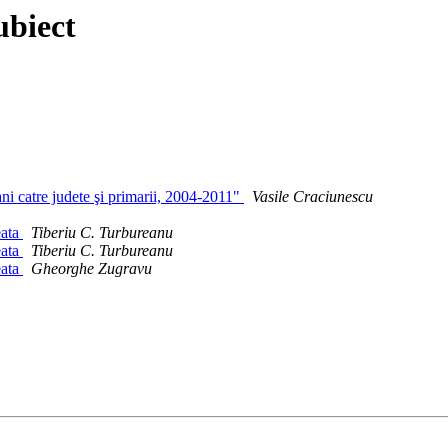
ubiect
ni catre judete şi primarii, 2004-2011"
Vasile Craciunescu
eata
Tiberiu C. Turbureanu
eata
Tiberiu C. Turbureanu
eata
Gheorghe Zugravu