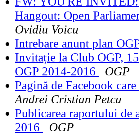
FW: YOU'RE INVITED:
Hangout: Open Parliamen
Ovidiu Voicu
Intrebare anunt plan OG
Invitație la Club OGP, 1
OGP 2014-2016
OGP
Pagină de Facebook care 
Andrei Cristian Petcu
Publicarea raportului d
2016
OGP