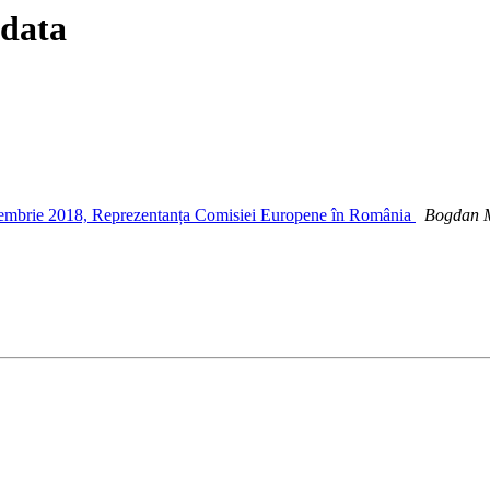
 data
iembrie 2018, Reprezentanța Comisiei Europene în România
Bogdan M