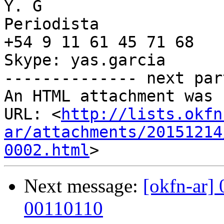
Y. G

Periodista

+54 9 11 61 45 71 68

Skype: yas.garcia

-------------- next par
An HTML attachment was 
URL: <
http://lists.okfn
ar/attachments/20151214
0002.html
Next message:
[okfn-ar
00110110