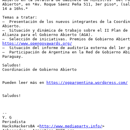
Abierto*, en *Av. Roque Sáenz Peña 511, 3er piso*, (sal
14 a 16hs.*

Temas a tratar:

–  Presentación de los nuevos integrantes de la Coordin
Abierto.

–  Situación y dinámica de trabajo sobre el II Plan de 
Alianza para el Gobierno Abierto (AGA).

https://www.opengovawards.org/

–  Situación del informe de auditoría externa del 1er p
–  Participación de Argentina en la Red de Gobierno Abi
Paraguay.

Saludos!

Coordinación de Gobierno Abierto

Pueden leer más en 
https://ogpargentina.wordpress.com/
Saludos!

-- 

Y. G

Periodista

HacksHackersBA <
http://www.mediaparty.info/
>
