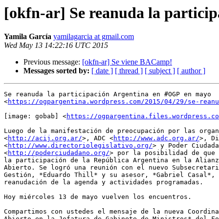
[okfn-ar] Se reanuda la partic
Yamila García
yamilagarcia at gmail.com
Wed May 13 14:22:16 UTC 2015
Previous message:
[okfn-ar] Se viene BACamp!
Messages sorted by:
[ date ]
[ thread ]
[ subject ]
[ author ]
Se reanuda la participación Argentina en #OGP en mayo

<
https://ogpargentina.wordpress.com/2015/04/29/se-rean
[image: gobab] <
https://ogpargentina.files.wordpress.co
Luego de la manifestación de preocupación por las organ
<
http://acij.org.ar/
>, ADC <
http://www.adc.org.ar/
>, Di
<
http://www.directoriolegislativo.org/
> y Poder Ciudada
<
http://poderciudadano.org/
> por la posibilidad de que 
la participación de la República Argentina en la Alianz
Abierto. Se logró una reunión con el nuevo Subsecretari
Gestión, *Eduardo Thill* y su asesor, *Gabriel Casal*, 
reanudación de la agenda y actividades programadas.

Hoy miércoles 13 de mayo vuelven los encuentros.

Compartimos con ustedes el mensaje de la nueva Coordina
Abierto en la Jefatura de Gabinete de Ministros* del Fo