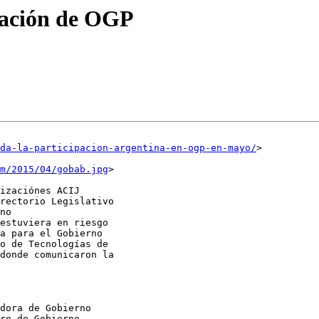
ipación de OGP
uda-la-participacion-argentina-en-ogp-en-mayo/
>

m/2015/04/gobab.jpg
>

izaciónes ACIJ

rectorio Legislativo

no

estuviera en riesgo

a para el Gobierno

o de Tecnologías de

donde comunicaron la

dora de Gobierno

ro de Gobierno
