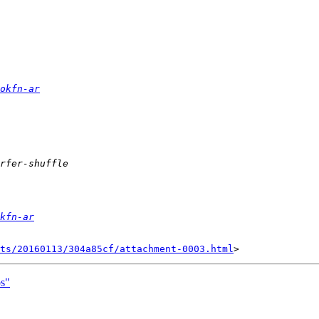
okfn-ar
kfn-ar
nts/20160113/304a85cf/attachment-0003.html
os"