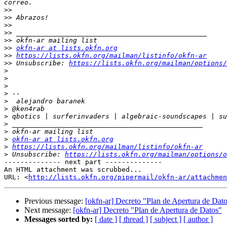
>>
>>
>>
>>
>>
>>
okfn-ar at lists.okfn.org
>>
https://lists.okfn.org/mailman/listinfo/okfn-ar
>>
 Unsubscribe: 
https://lists.okfn.org/mailman/options/
>
>
>
>
>
>
>
>
>
>
okfn-ar at lists.okfn.org
>
https://lists.okfn.org/mailman/listinfo/okfn-ar
>
 Unsubscribe: 
https://lists.okfn.org/mailman/options/o
-------------- next part --------------

An HTML attachment was scrubbed...

URL: <
http://lists.okfn.org/pipermail/okfn-ar/attachme
Previous message:
[okfn-ar] Decreto "Plan de Apertura de Dat
Next message:
[okfn-ar] Decreto "Plan de Apertura de Datos"
Messages sorted by:
[ date ]
[ thread ]
[ subject ]
[ author ]