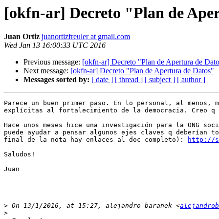
[okfn-ar] Decreto "Plan de Ape
Juan Ortiz
juanortizfreuler at gmail.com
Wed Jan 13 16:00:33 UTC 2016
Previous message:
[okfn-ar] Decreto "Plan de Apertura de Dat
Next message:
[okfn-ar] Decreto "Plan de Apertura de Datos"
Messages sorted by:
[ date ]
[ thread ]
[ subject ]
[ author ]
Parece un buen primer paso. En lo personal, al menos, m
explícitas al fortalecimiento de la democracia. Creo q 
Hace unos meses hice una investigación para la ONG soci
puede ayudar a pensar algunos ejes claves q deberían to
final de la nota hay enlaces al doc completo): 
http://s
Saludos!

Juan

>
 On 13/1/2016, at 15:27, alejandro baranek <
alejandrob
>