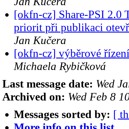
Jan Kučera
[okfn-cz] Share-PSI 2.0
priorit při publikaci ote
Jan Kučera
[okfn-cz] výběrové říze
Michaela Rybičková
Last message date:
Wed Ja
Archived on:
Wed Feb 8 1
Messages sorted by:
[ t
More info on this list...