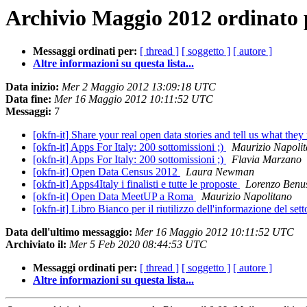
Archivio Maggio 2012 ordinato 
Messaggi ordinati per:
[ thread ]
[ soggetto ]
[ autore ]
Altre informazioni su questa lista...
Data inizio:
Mer 2 Maggio 2012 13:09:18 UTC
Data fine:
Mer 16 Maggio 2012 10:11:52 UTC
Messaggi:
7
[okfn-it] Share your real open data stories and tell us what the
[okfn-it] Apps For Italy: 200 sottomissioni ;)
Maurizio Napoli
[okfn-it] Apps For Italy: 200 sottomissioni ;)
Flavia Marzano
[okfn-it] Open Data Census 2012
Laura Newman
[okfn-it] Apps4Italy i finalisti e tutte le proposte
Lorenzo Benu
[okfn-it] Open Data MeetUP a Roma
Maurizio Napolitano
[okfn-it] Libro Bianco per il riutilizzo dell'informazione del se
Data dell'ultimo messaggio:
Mer 16 Maggio 2012 10:11:52 UTC
Archiviato il:
Mer 5 Feb 2020 08:44:53 UTC
Messaggi ordinati per:
[ thread ]
[ soggetto ]
[ autore ]
Altre informazioni su questa lista...