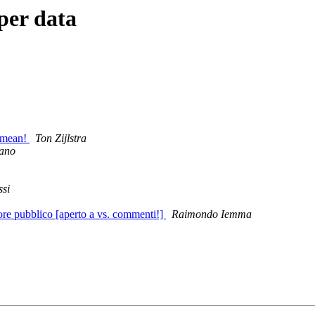
per data
y mean!
Ton Zijlstra
tano
ssi
ttore pubblico [aperto a vs. commenti!]
Raimondo Iemma