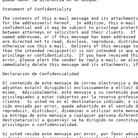
Statement of Confidentiality

The contents of this e-mail message and its attachments
for the addressee(s) hereof.  In addition, this e-mail 
confidential and it may be subject to privilege protect
between attorneys or solicitors and their clients.  If 
named addressee, or if this message has been addressed 
are directed not to read, disclose, reproduce, distribu
otherwise use this e-mail.  Delivery of this message to
than the intended recipient(s) is not intended in any w
privilege or confidentiality.  If you have received thi
error, please alert the sender by reply e-mail; we also
immediately delete this message and its attachments, if
Declaracion de Confidencialidad

El contenido de este mensaje de correo electronico y de
adjuntos esta(n) dirigido(s) exclusivamente a el(los) d
mismo.  Adicionalmente, este mensaje y su contenido pue
privilegiados y estar cubiertos por la reserva profesio
cliente.  Si usted no es el destinatario indicado, o si
sido enviado por error, queda advertido en el sentido d
reproducir, distribuir, diseminar o utilizar este mensa
La entrega de este mensaje a cualquier persona diferent
destinatario(s) a quien(es) se ha dirigido no constituy
privilegios o confidencialidad.

Si usted recibe este mensaje por error, por favor advie