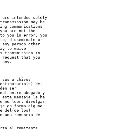
 are intended solely

transmission may be

ing communications

you are not the

to you in error, you

te, disseminate or

 any person other

ay to waive

s transmission in

 request that you

 any.

 sus archivos

estinatario(s) del

den ser

nal entre abogado y

 este mensaje le ha

e no leer, divulgar,

je en forma alguna.

e del(de los)

e una renuncia de

rta al remitente
