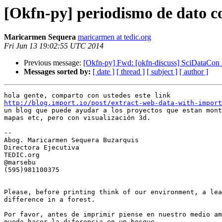
[Okfn-py] periodismo de dato co
Maricarmen Sequera
maricarmen at tedic.org
Fri Jun 13 19:02:55 UTC 2014
Previous message:
[Okfn-py] Fwd: [okfn-discuss] SciDataCon
Messages sorted by:
[ date ]
[ thread ]
[ subject ]
[ author ]
http://blog.import.io/post/extract-web-data-with-import

un blog que puede ayudar a los proyectos que estan mont
mapas etc, pero con visualización 3d.

-- 

Abog. Maricarmen Sequera Buzarquis

Directora Ejecutiva

TEDIC.org

@marsebu

(595)981100375

Please, before printing think of our environment, a lea
difference in a forest.

Por favor, antes de imprimir piense en nuestro medio am
puede hacer la diferencia en un bosque.
