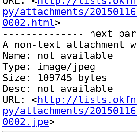
URL: <
http://lists.okfn
py/attachments/20150116
0002.html
>

-------------- next par
A non-text attachment w
Name: not available

Type: image/jpeg

Size: 109745 bytes

Desc: not available

URL: <
http://lists.okfn
py/attachments/20150116
0002.jpe