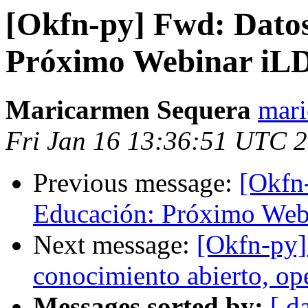
[Okfn-py] Fwd: Datos
Próximo Webinar iL
Maricarmen Sequera
mari
Fri Jan 16 13:36:51 UTC 
Previous message:
[Okfn
Educación: Próximo We
Next message:
[Okfn-py
conocimiento abierto, op
Messages sorted by:
[ d