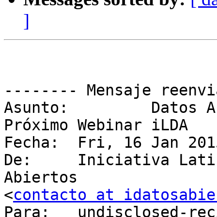
]
-------- Mensaje reenvi
Asunto: 	Datos Abiertos y Educación: 
Próximo Webinar iLDA

Fecha: 	Fri, 16 Jan 2015 09:14:42 -0200

De: 	Iniciativa Latinoamericana por los Datos 
Abiertos

<
contacto at idatosabie
Para: 	undisclosed-recipients:;
