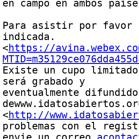
en campo en ambos países
Para asistir por favor 
indicada.

<
https://avina.webex.co
MTID=m35129ce076dda455d
Existe un cupo limitado
será grabado y

eventualmente difundido
dewww.idatosabiertos.org
<
http://www.idatosabier
problemas con el registr
envie un correo 
acontac