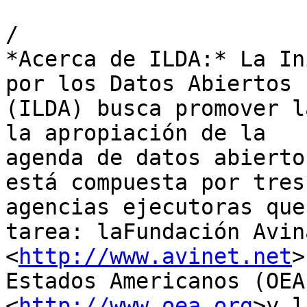
/

*Acerca de ILDA:* La In
por los Datos Abiertos

(ILDA) busca promover l
la apropiación de la

agenda de datos abierto
está compuesta por tres

agencias ejecutoras que
tarea: laFundación Avina
<
http://www.avinet.net
>
Estados Americanos (OEA)
<
http://www.oea.org
>y l