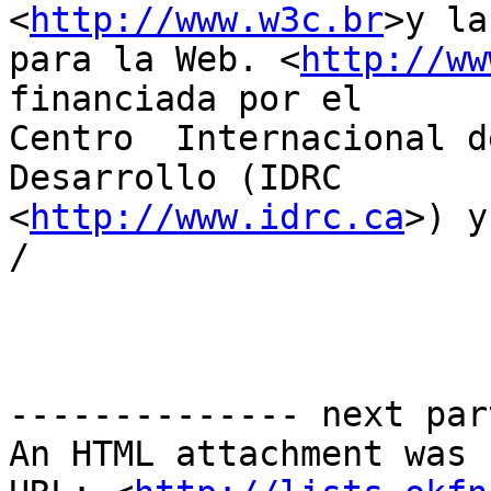
<
http://www.w3c.br
>y la
para la Web. <
http://ww
financiada por el

Centro  Internacional d
Desarrollo (IDRC

<
http://www.idrc.ca
>) y
/

-------------- next par
An HTML attachment was 