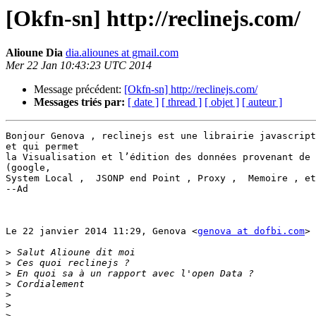
[Okfn-sn] http://reclinejs.com/
Alioune Dia
dia.aliounes at gmail.com
Mer 22 Jan 10:43:23 UTC 2014
Message précédent:
[Okfn-sn] http://reclinejs.com/
Messages triés par:
[ date ]
[ thread ]
[ objet ]
[ auteur ]
Bonjour Genova , reclinejs est une librairie javascript
et qui permet

la Visualisation et l’édition des données provenant de 
(google,

System Local ,  JSONP end Point , Proxy ,  Memoire , et
--Ad

Le 22 janvier 2014 11:29, Genova <
genova at dofbi.com
> 
>
>
>
>
>
>
>