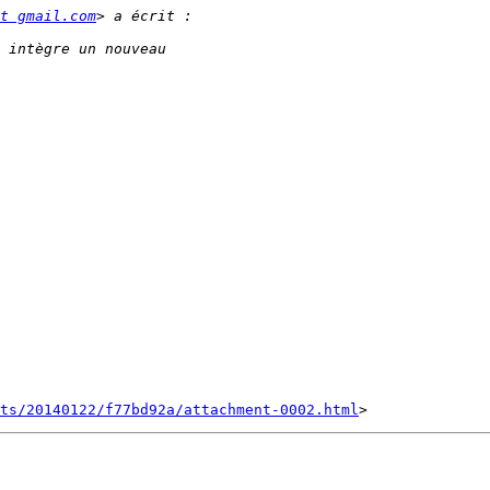
t gmail.com
nts/20140122/f77bd92a/attachment-0002.html