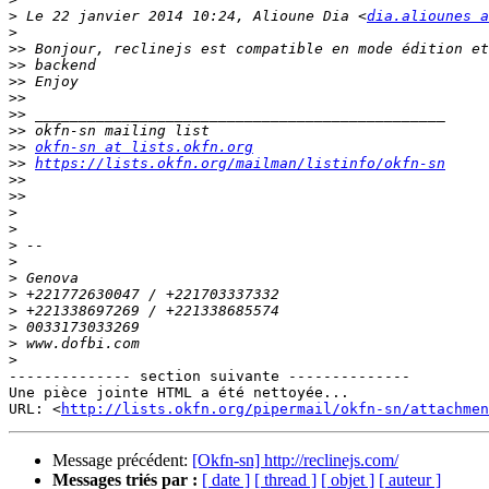
>
 Le 22 janvier 2014 10:24, Alioune Dia <
dia.aliounes a
>
>>
>>
>>
>>
>>
>>
>>
okfn-sn at lists.okfn.org
>>
https://lists.okfn.org/mailman/listinfo/okfn-sn
>>
>>
>
>
>
>
>
>
>
>
>
>
-------------- section suivante --------------

Une pièce jointe HTML a été nettoyée...

URL: <
http://lists.okfn.org/pipermail/okfn-sn/attachme
Message précédent:
[Okfn-sn] http://reclinejs.com/
Messages triés par :
[ date ]
[ thread ]
[ objet ]
[ auteur ]