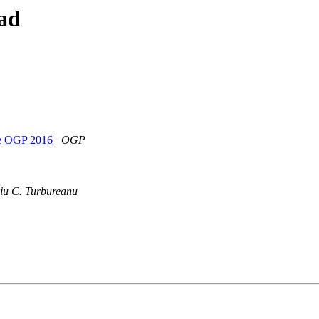
ad
ne OGP 2016
OGP
riu C. Turbureanu