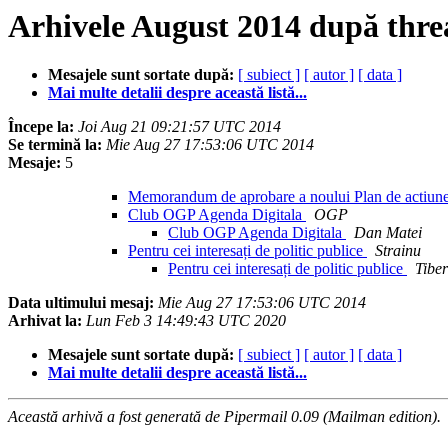
Arhivele August 2014 după thre
Mesajele sunt sortate după:
[ subiect ]
[ autor ]
[ data ]
Mai multe detalii despre această listă...
Începe la:
Joi Aug 21 09:21:57 UTC 2014
Se termină la:
Mie Aug 27 17:53:06 UTC 2014
Mesaje:
5
Memorandum de aprobare a noului Plan de actiu
Club OGP Agenda Digitala
OGP
Club OGP Agenda Digitala
Dan Matei
Pentru cei interesați de politic publice
Strainu
Pentru cei interesați de politic publice
Tibe
Data ultimului mesaj:
Mie Aug 27 17:53:06 UTC 2014
Arhivat la:
Lun Feb 3 14:49:43 UTC 2020
Mesajele sunt sortate după:
[ subiect ]
[ autor ]
[ data ]
Mai multe detalii despre această listă...
Această arhivă a fost generată de Pipermail 0.09 (Mailman edition).