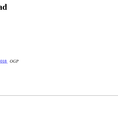
ad
-2018
OGP