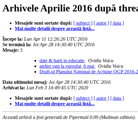
Arhivele Aprilie 2016 după thre
Mesajele sunt sortate după:
[ subiect ]
[ autor ]
[ data ]
Mai multe detalii despre această listă...
Începe la:
Lun Apr 11 12:26:26 UTC 2016
Se termină la:
Joi Apr 28 14:30:40 UTC 2016
Mesaje:
3
date & harti in educatie
Ovidiu Voicu
atelier ogp la eurosfat, 6 mai
Ovidiu Voicu
Draft-ul Planului Național de Acțiune OGP 2016
Data ultimului mesaj:
Joi Apr 28 14:30:40 UTC 2016
Arhivat la:
Lun Feb 3 14:49:45 UTC 2020
Mesajele sunt sortate după:
[ subiect ]
[ autor ]
[ data ]
Mai multe detalii despre această listă...
Această arhivă a fost generată de Pipermail 0.09 (Mailman edition).