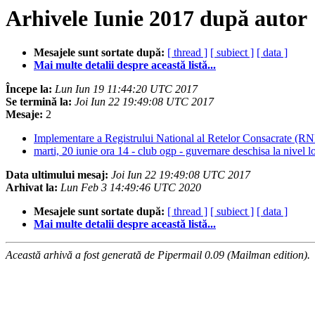
Arhivele Iunie 2017 după autor
Mesajele sunt sortate după:
[ thread ]
[ subiect ]
[ data ]
Mai multe detalii despre această listă...
Începe la:
Lun Iun 19 11:44:20 UTC 2017
Se termină la:
Joi Iun 22 19:49:08 UTC 2017
Mesaje:
2
Implementare a Registrului National al Retelor Consacrate (R
marti, 20 iunie ora 14 - club ogp - guvernare deschisa la nivel l
Data ultimului mesaj:
Joi Iun 22 19:49:08 UTC 2017
Arhivat la:
Lun Feb 3 14:49:46 UTC 2020
Mesajele sunt sortate după:
[ thread ]
[ subiect ]
[ data ]
Mai multe detalii despre această listă...
Această arhivă a fost generată de Pipermail 0.09 (Mailman edition).