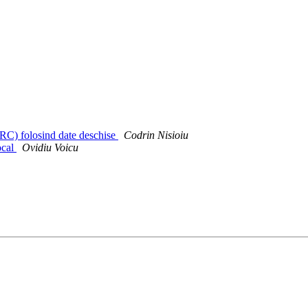
NRC) folosind date deschise
Codrin Nisioiu
ocal
Ovidiu Voicu