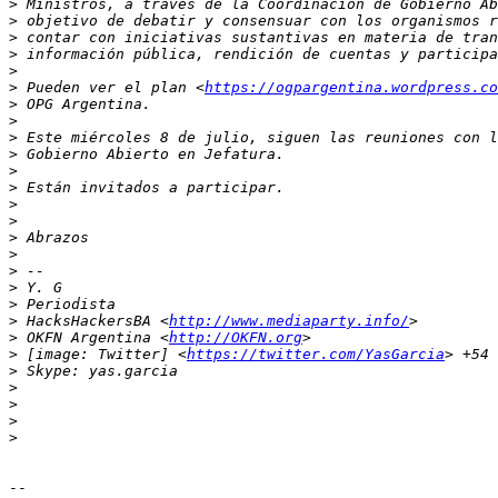
>
>
>
>
>
>
 Pueden ver el plan <
https://ogpargentina.wordpress.co
>
>
>
>
>
>
>
>
>
>
>
>
>
>
 HacksHackersBA <
http://www.mediaparty.info/
>
 OKFN Argentina <
http://OKFN.org
>
 [image: Twitter] <
https://twitter.com/YasGarcia
>
>
>
>
>
-- 
