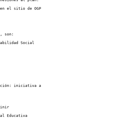
en el sitio de OGP

, son:

abilidad Social

ción: iniciativa a

inir

al Educativa
