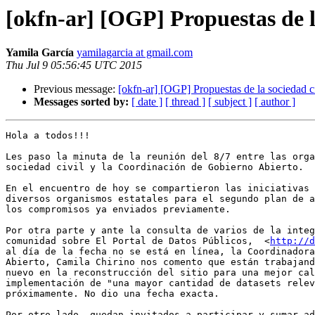
[okfn-ar] [OGP] Propuestas de l
Yamila García
yamilagarcia at gmail.com
Thu Jul 9 05:56:45 UTC 2015
Previous message:
[okfn-ar] [OGP] Propuestas de la sociedad c
Messages sorted by:
[ date ]
[ thread ]
[ subject ]
[ author ]
Hola a todos!!!

Les paso la minuta de la reunión del 8/7 entre las orga
sociedad civil y la Coordinación de Gobierno Abierto.

En el encuentro de hoy se compartieron las iniciativas 
diversos organismos estatales para el segundo plan de a
los compromisos ya enviados previamente.

Por otra parte y ante la consulta de varios de la integ
comunidad sobre El Portal de Datos Públicos,  <
http://d
al día de la fecha no se está en línea, la Coordinadora
Abierto, Camila Chirino nos comento que están trabajand
nuevo en la reconstrucción del sitio para una mejor cal
implementación de "una mayor cantidad de datasets relev
próximamente. No dio una fecha exacta.

Por otro lado, quedan invitados a participar y sumar ad