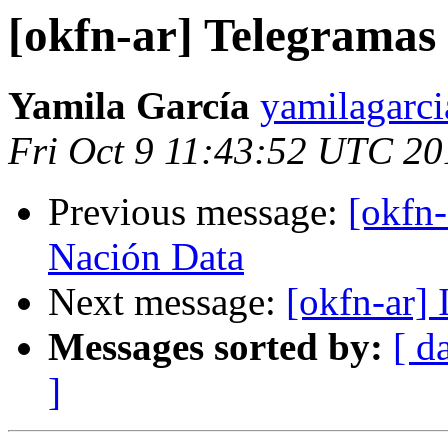
[okfn-ar] Telegrama
Yamila García
yamilagarci
Fri Oct 9 11:43:52 UTC 20
Previous message:
[okfn
Nación Data
Next message:
[okfn-ar] 
Messages sorted by:
[ d
]