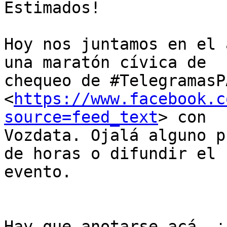
Estimados!

Hoy nos juntamos en el 
una maratón cívica de

chequeo de ‪#‎TelegramasPA
<
https://www.facebook.c
source=feed_text
> con

Vozdata. Ojalá alguno p
de horas o difundir el

evento.

Hay que anotarse acá. ¡