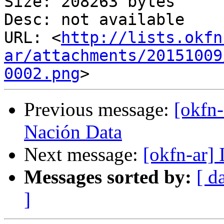
Size: 208263 bytes

Desc: not available

URL: <
http://lists.okfn
ar/attachments/20151009
0002.png
Previous message:
[okfn
Nación Data
Next message:
[okfn-ar] 
Messages sorted by:
[ d
]