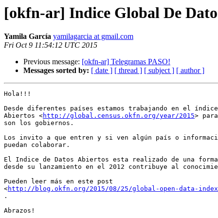
[okfn-ar] Indice Global De Dato
Yamila García
yamilagarcia at gmail.com
Fri Oct 9 11:54:12 UTC 2015
Previous message:
[okfn-ar] Telegramas PASO!
Messages sorted by:
[ date ]
[ thread ]
[ subject ]
[ author ]
Hola!!!

Desde diferentes países estamos trabajando en el índice
Abiertos <
http://global.census.okfn.org/year/2015
> para
son los gobiernos.

Los invito a que entren y si ven algún país o informaci
puedan colaborar.

El Indice de Datos Abiertos esta realizado de una forma
desde su lanzamiento en el 2012 contribuye al conocimie
Pueden leer más en este post

<
http://blog.okfn.org/2015/08/25/global-open-data-index
.

Abrazos!
