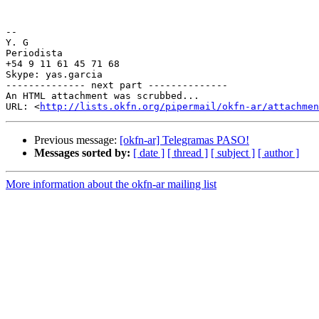
-- 

Y. G

Periodista

+54 9 11 61 45 71 68

Skype: yas.garcia

-------------- next part --------------

An HTML attachment was scrubbed...

URL: <
http://lists.okfn.org/pipermail/okfn-ar/attachme
Previous message:
[okfn-ar] Telegramas PASO!
Messages sorted by:
[ date ]
[ thread ]
[ subject ]
[ author ]
More information about the okfn-ar mailing list