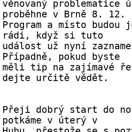
věnovaný problematice ú
proběhne v Brně 8. 12.

Program a místo budou j
rádi, když si tuto

událost už nyní zazname
Případně, pokud byste

měli tip na zajímavé ře
dejte určitě vědět.

Přeji dobrý start do no
potkáme v úterý v

Hubu, přestože se s poz