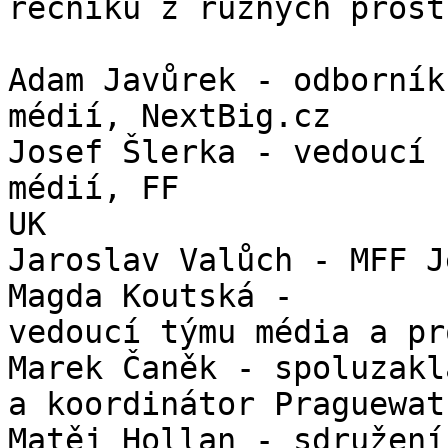
řečníků z různých prost
Adam Javůrek - odborník
médií, NextBig.cz

Josef Šlerka - vedoucí 
médií, FF

UK

Jaroslav Valůch - MFF J
Magda Koutská -

vedoucí týmu média a pr
Marek Čaněk - spoluzakl
a koordinátor Praguewat
Matěj Hollan - sdružení