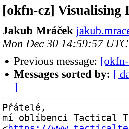
[okfn-cz] Visualising
Jakub Mráček
jakub.mrace
Mon Dec 30 14:59:57 UTC
Previous message:
[okfn
Messages sorted by:
[ d
]
Přátelé,

mí oblíbenci Tactical Te
<
https://www.tacticalte