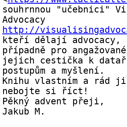
souhrnnou "učebnici" Vi
http://visualisingadvoc
kteří dělají advocacy,

případně pro angažované
jejich cestička k datařs
postupům a myšlení.

Knihu vlastním a rád ji
nebojte si říct!

Pěkný advent přeji,

Jakub M.
