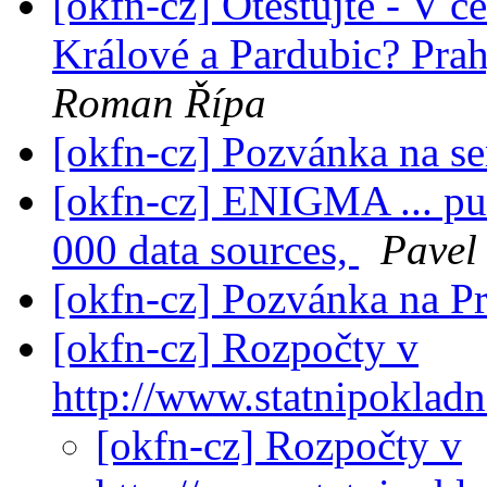
[okfn-cz] Otestujte - V č
Králové a Pardubic? Prah
Roman Řípa
[okfn-cz] Pozvánka na s
[okfn-cz] ENIGMA ... pul
000 data sources,
Pavel
[okfn-cz] Pozvánka na Pr
[okfn-cz] Rozpočty v
http://www.statnipokladn
[okfn-cz] Rozpočty v