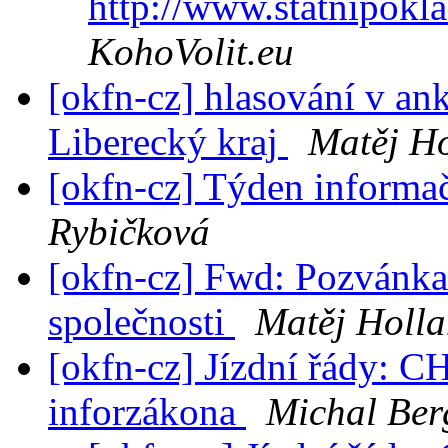
http://www.statnipokla
KohoVolit.eu
[okfn-cz] hlasování v an
Liberecký kraj
Matěj H
[okfn-cz] Týden inform
Rybičková
[okfn-cz] Fwd: Pozvánka
společnosti
Matěj Holl
[okfn-cz] Jízdní řády: 
inforzákona
Michal Ber