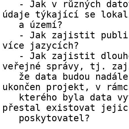
   - Jak v různých datových sadách reprezentovat 
údaje týkající se lokali
   a území?

   - Jak zajistit publikaci dat veřejné správy ve 
více jazycích?

   - Jak zajistit dlouhodobou dostupnost dat 
veřejné správy, tj. zaj
   že data budou nadále dostupná i poté, co byl 
ukončen projekt, v rámci
   kterého byla data vytvořena, nebo poté, co 
přestal existovat jejich
   poskytovatel?
