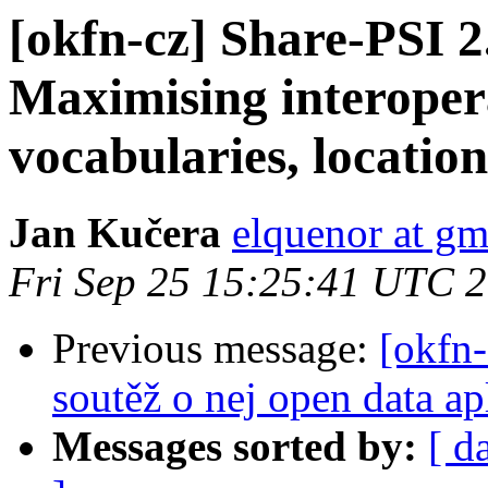
[okfn-cz] Share-PSI 
Maximising interoper
vocabularies, locati
Jan Kučera
elquenor at gm
Fri Sep 25 15:25:41 UTC 
Previous message:
[okfn-
soutěž o nej open data ap
Messages sorted by:
[ d