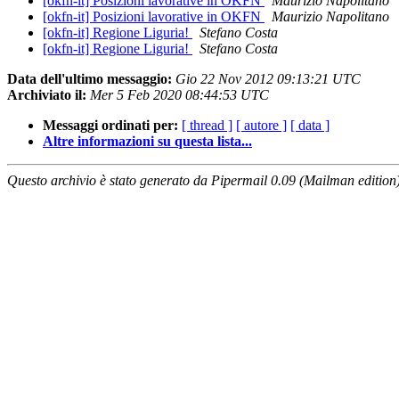
[okfn-it] Posizioni lavorative in OKFN
Maurizio Napolitano
[okfn-it] Posizioni lavorative in OKFN
Maurizio Napolitano
[okfn-it] Regione Liguria!
Stefano Costa
[okfn-it] Regione Liguria!
Stefano Costa
Data dell'ultimo messaggio:
Gio 22 Nov 2012 09:13:21 UTC
Archiviato il:
Mer 5 Feb 2020 08:44:53 UTC
Messaggi ordinati per:
[ thread ]
[ autore ]
[ data ]
Altre informazioni su questa lista...
Questo archivio è stato generato da Pipermail 0.09 (Mailman edition)