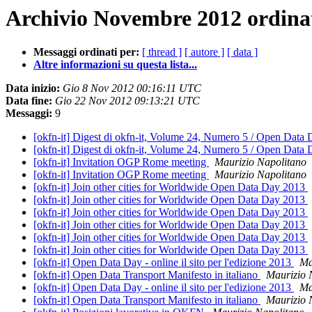
Archivio Novembre 2012 ordinat
Messaggi ordinati per:
[ thread ]
[ autore ]
[ data ]
Altre informazioni su questa lista...
Data inizio:
Gio 8 Nov 2012 00:16:11 UTC
Data fine:
Gio 22 Nov 2012 09:13:21 UTC
Messaggi:
9
[okfn-it] Digest di okfn-it, Volume 24, Numero 5 / Open Data 
[okfn-it] Digest di okfn-it, Volume 24, Numero 5 / Open Data 
[okfn-it] Invitation OGP Rome meeting
Maurizio Napolitano
[okfn-it] Invitation OGP Rome meeting
Maurizio Napolitano
[okfn-it] Join other cities for Worldwide Open Data Day 2013
[okfn-it] Join other cities for Worldwide Open Data Day 2013
[okfn-it] Join other cities for Worldwide Open Data Day 2013
[okfn-it] Join other cities for Worldwide Open Data Day 2013
[okfn-it] Join other cities for Worldwide Open Data Day 2013
[okfn-it] Join other cities for Worldwide Open Data Day 2013
[okfn-it] Open Data Day - online il sito per l'edizione 2013
Ma
[okfn-it] Open Data Transport Manifesto in italiano
Maurizio 
[okfn-it] Open Data Day - online il sito per l'edizione 2013
Ma
[okfn-it] Open Data Transport Manifesto in italiano
Maurizio 