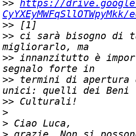
>>
https://drive.google
CyYXEyMWFqSllOTWpyMkk/e
>>
>>
 ci sarà bisogno di t
>>
 innanzitutto è impor
>>
 termini di apertura 
>>
>
>
>
 grazie. Non si posson