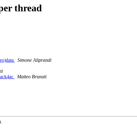
per thread
geo)data
Simone Aliprandi
ti
 hack4ac
Matteo Brunati
.