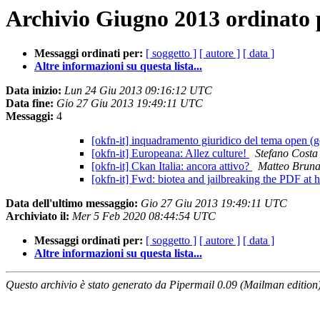
Archivio Giugno 2013 ordinato 
Messaggi ordinati per:
[ soggetto ]
[ autore ]
[ data ]
Altre informazioni su questa lista...
Data inizio:
Lun 24 Giu 2013 09:16:12 UTC
Data fine:
Gio 27 Giu 2013 19:49:11 UTC
Messaggi:
4
[okfn-it] inquadramento giuridico del tema open (
[okfn-it] Europeana: Allez culture!
Stefano Costa
[okfn-it] Ckan Italia: ancora attivo?
Matteo Bruna
[okfn-it] Fwd: biotea and jailbreaking the PDF at
Data dell'ultimo messaggio:
Gio 27 Giu 2013 19:49:11 UTC
Archiviato il:
Mer 5 Feb 2020 08:44:54 UTC
Messaggi ordinati per:
[ soggetto ]
[ autore ]
[ data ]
Altre informazioni su questa lista...
Questo archivio è stato generato da Pipermail 0.09 (Mailman edition)