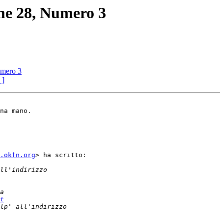
ume 28, Numero 3
umero 3
 ]
na mano.

.okfn.org
> ha scritto:

t