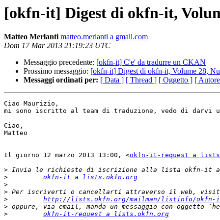
[okfn-it] Digest di okfn-it, Vol
Matteo Merlanti
matteo.merlanti a gmail.com
Dom 17 Mar 2013 21:19:23 UTC
Messaggio precedente:
[okfn-it] C'e' da tradurre un CKAN
Prossimo messaggio:
[okfn-it] Digest di okfn-it, Volume 28, N
Messaggi ordinati per:
[ Data ]
[ Thread ]
[ Oggetto ]
[ Autore
Ciao Maurizio,

mi sono iscritto al team di traduzione, vedo di darvi u
Ciao,

Matteo

Il giorno 12 marzo 2013 13:00, <
okfn-it-request a lists
>
>
okfn-it a lists.okfn.org
>
>
>
http://lists.okfn.org/mailman/listinfo/okfn-i
>
>
okfn-it-request a lists.okfn.org