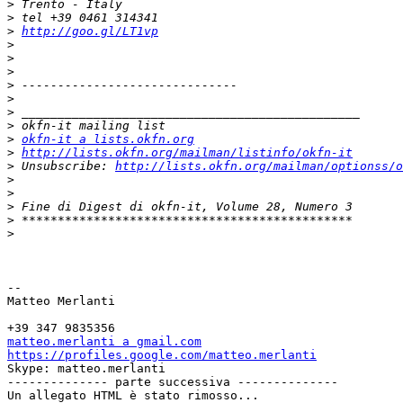
>
>
>
http://goo.gl/LT1vp
>
>
>
>
>
>
>
>
okfn-it a lists.okfn.org
>
http://lists.okfn.org/mailman/listinfo/okfn-it
>
 Unsubscribe: 
http://lists.okfn.org/mailman/optionss/o
>
>
>
>
>
-- 

Matteo Merlanti

matteo.merlanti a gmail.com
https://profiles.google.com/matteo.merlanti

Skype: matteo.merlanti

-------------- parte successiva --------------

Un allegato HTML è stato rimosso...
