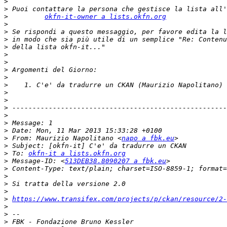
>
>
>
okfn-it-owner a lists.okfn.org
>
>
>
>
>
>
>
>
>
>
>
>
>
>
>
>
 From: Maurizio Napolitano <
napo a fbk.eu
>
>
 To: 
okfn-it a lists.okfn.org
>
 Message-ID: <
513DEB38.8090207 a fbk.eu
>
>
>
>
>
https://www.transifex.com/projects/p/ckan/resource/2-
>
>
>