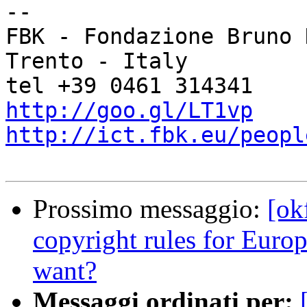
-- 

FBK - Fondazione Bruno 
Trento - Italy

http://goo.gl/LT1vp
http://ict.fbk.eu/peopl
Prossimo messaggio:
[ok
copyright rules for Euro
want?
Messaggi ordinati per: