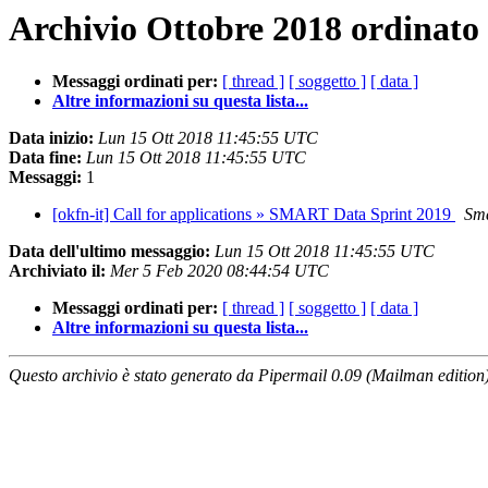
Archivio Ottobre 2018 ordinato 
Messaggi ordinati per:
[ thread ]
[ soggetto ]
[ data ]
Altre informazioni su questa lista...
Data inizio:
Lun 15 Ott 2018 11:45:55 UTC
Data fine:
Lun 15 Ott 2018 11:45:55 UTC
Messaggi:
1
[okfn-it] Call for applications » SMART Data Sprint 2019
Sma
Data dell'ultimo messaggio:
Lun 15 Ott 2018 11:45:55 UTC
Archiviato il:
Mer 5 Feb 2020 08:44:54 UTC
Messaggi ordinati per:
[ thread ]
[ soggetto ]
[ data ]
Altre informazioni su questa lista...
Questo archivio è stato generato da Pipermail 0.09 (Mailman edition)