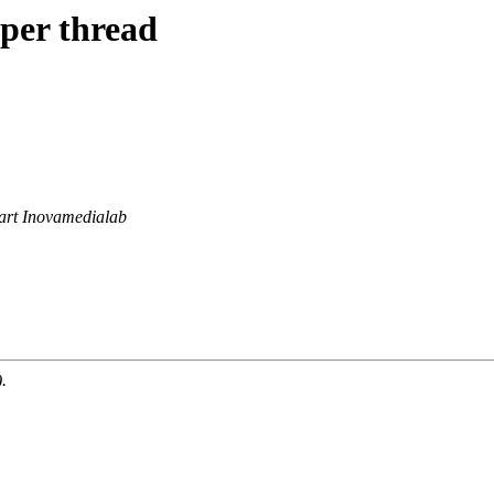
 per thread
rt Inovamedialab
.