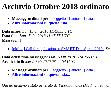
Archivio Ottobre 2018 ordinato
Messaggi ordinati per:
[ soggetto ]
[ autore ]
[ data ]
Altre informazioni su questa lista...
Data inizio:
Lun 15 Ott 2018 11:45:55 UTC
Data fine:
Lun 15 Ott 2018 11:45:55 UTC
Messaggi:
1
[okfn-it] Call for applications » SMART Data Sprint 2019
Sma
Data dell'ultimo messaggio:
Lun 15 Ott 2018 11:45:55 UTC
Archiviato il:
Mer 5 Feb 2020 08:44:54 UTC
Messaggi ordinati per:
[ soggetto ]
[ autore ]
[ data ]
Altre informazioni su questa lista...
Questo archivio è stato generato da Pipermail 0.09 (Mailman edition)