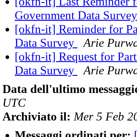
[okfn-it] Last Reminder f
Government Data Surve
[okfn-it] Reminder for P
Data Survey
Arie Purw
[okfn-it] Request for Pa
Data Survey
Arie Purw
Data dell'ultimo messaggi
UTC
Archiviato il:
Mer 5 Feb 2
Messaggi ordinati per: