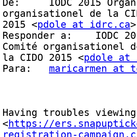
De: 	IODC 2015 Organizing Committee / Comité 
organisationel de la CID
2015 <
pdole at idrc.ca
>

Responder a: 	IODC 2015 Organizing Committee / 
Comité organisationel de
la CIDO 2015 <
pdole at 
Para: 	
maricarmen at t
Having troubles viewing
<
https://ers.snapuptick
registration-campaign.c