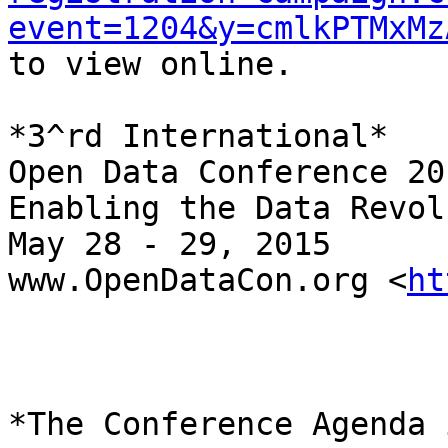
event=1204&y=cmlkPTMxMz
to view online.

*3^rd International*

Open Data Conference 201
Enabling the Data Revol
May 28 - 29, 2015

www.OpenDataCon.org <
ht
*The Conference Agenda 