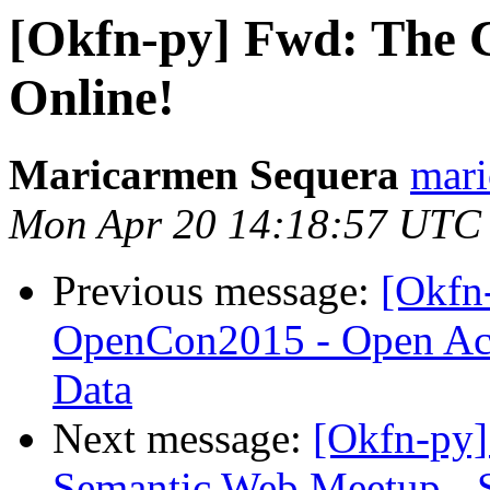
[Okfn-py] Fwd: The 
Online!
Maricarmen Sequera
mari
Mon Apr 20 14:18:57 UTC
Previous message:
[Okfn
OpenCon2015 - Open Acc
Data
Next message:
[Okfn-py]
Semantic Web Meetup - S