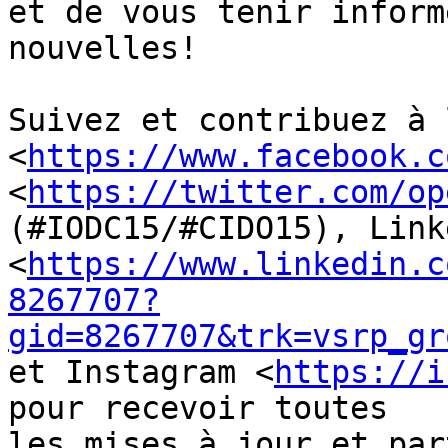
et de vous tenir inform
nouvelles!

Suivez et contribuez à 
<
https://www.facebook.c
<
https://twitter.com/op
(#IODC15/#CIDO15), Linke
<
https://www.linkedin.c
8267707?
gid=8267707&trk=vsrp_gr
et Instagram <
https://i
pour recevoir toutes

les mises à jour et par