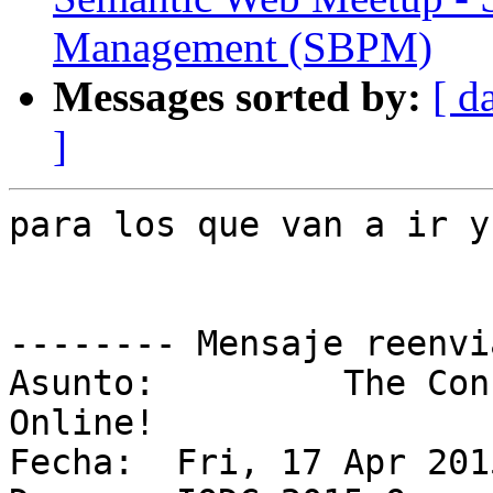
Management (SBPM)
Messages sorted by:
[ d
]
para los que van a ir y
-------- Mensaje reenvi
Asunto: 	The Conference Agenda is Now 
Online!

Fecha: 	Fri, 17 Apr 2015 17:59:20 -0400 (EDT)
