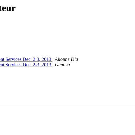
teur
nt Services Dec. 2-3, 2013
Alioune Dia
nt Services Dec. 2-3, 2013
Genova