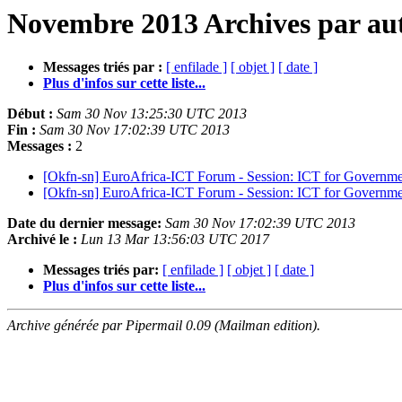
Novembre 2013 Archives par au
Messages triés par :
[ enfilade ]
[ objet ]
[ date ]
Plus d'infos sur cette liste...
Début :
Sam 30 Nov 13:25:30 UTC 2013
Fin :
Sam 30 Nov 17:02:39 UTC 2013
Messages :
2
[Okfn-sn] EuroAfrica-ICT Forum - Session: ICT for Governme
[Okfn-sn] EuroAfrica-ICT Forum - Session: ICT for Governme
Date du dernier message:
Sam 30 Nov 17:02:39 UTC 2013
Archivé le :
Lun 13 Mar 13:56:03 UTC 2017
Messages triés par:
[ enfilade ]
[ objet ]
[ date ]
Plus d'infos sur cette liste...
Archive générée par Pipermail 0.09 (Mailman edition).