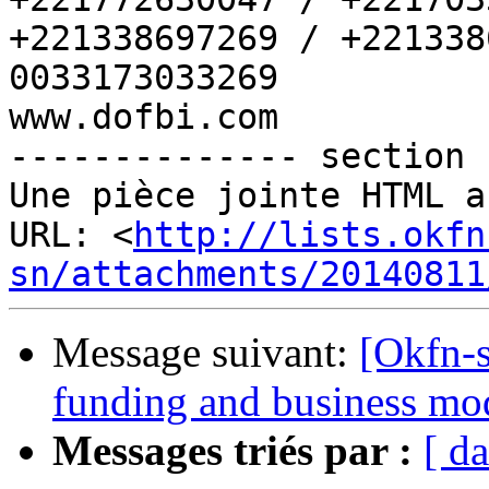
+221338697269 / +221338
0033173033269

www.dofbi.com

-------------- section 
Une pièce jointe HTML a
URL: <
http://lists.okfn
sn/attachments/20140811
Message suivant:
[Okfn-
funding and business mo
Messages triés par :
[ da