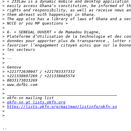
>
>
>
>
>
>
>
>
>
>
>
>
>
>
>
>
>
>
>
>
>
>
>
>
okfn-sn at lists.okfn.org
>
https://lists.okfn.org/mailman/listinfo/okfn-sn
>
>
-- 
