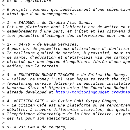
>
>
>
>
>
>
>
>
>
>
>
>
>
>
>
>
>
>
>
>
>
>
 already developed at 
http://monitoringbudget.crowdmap
>
>
>
>
>
>
>
>