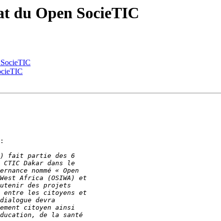
éat du Open SocieTIC
n SocieTIC
ocieTIC
:
