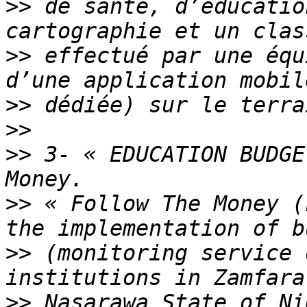
>>
 de santé, d’éducatio
>>
 effectué par une équ
>>
>>
>>
 3- « EDUCATION BUDGE
>>
 « Follow The Money (
>>
 (monitoring service 
>>
 Nasarawa State of Ni