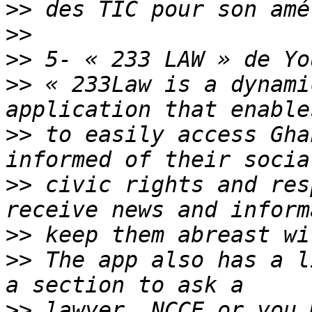
>>
>>
>>
>>
 « 233Law is a dynami
>>
 to easily access Gha
>>
 civic rights and res
>>
>>
 The app also has a l
>>