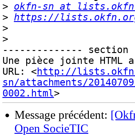
>
okfn-sn at lists.okfn
>
https://lists.okfn.or
>
>
-------------- section 
Une pièce jointe HTML a
URL: <
http://lists.okfn
sn/attachments/20140709
0002.html
Message précédent:
[Okf
Open SocieTIC