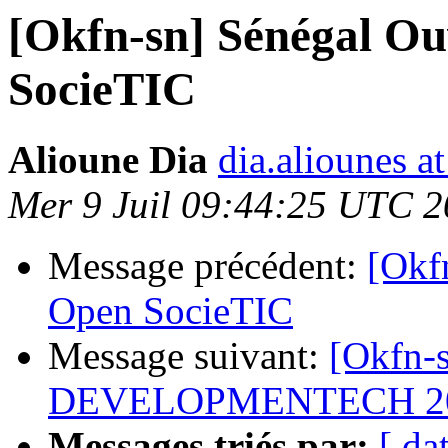
[Okfn-sn] Sénégal Ou
SocieTIC
Alioune Dia
dia.aliounes a
Mer 9 Juil 09:44:25 UTC 
Message précédent:
[Okf
Open SocieTIC
Message suivant:
[Okfn-
DEVELOPMENTECH 2
Messages triés par:
[ da