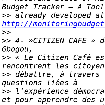
>>
 al
http://monitoringbudget
>>
>>
 4- »CITIZEN CAFE » d
>>
 « Le Citizen Café es
>>
 débattre, à travers 
>>
 l’expérience démocra