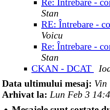
Re: Întrebare - c
Stan
RE: Întrebare - c
Voicu
Re: Întrebare - c
Stan
CKAN - DCAT
Io
Data ultimului mesaj:
Vin
Arhivat la:
Lun Feb 3 14:
Mesajele sunt sortate d