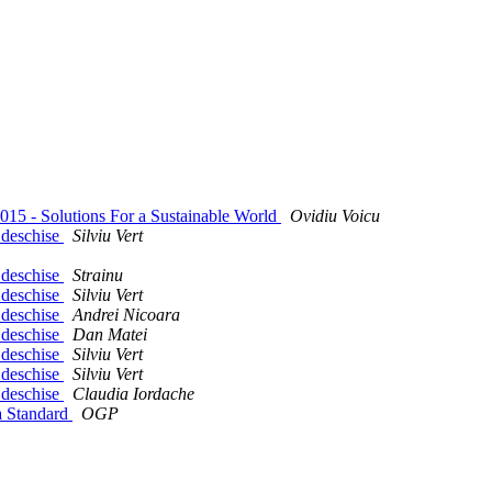
15 - Solutions For a Sustainable World
Ovidiu Voicu
e deschise
Silviu Vert
e deschise
Strainu
e deschise
Silviu Vert
e deschise
Andrei Nicoara
e deschise
Dan Matei
e deschise
Silviu Vert
e deschise
Silviu Vert
e deschise
Claudia Iordache
ta Standard
OGP