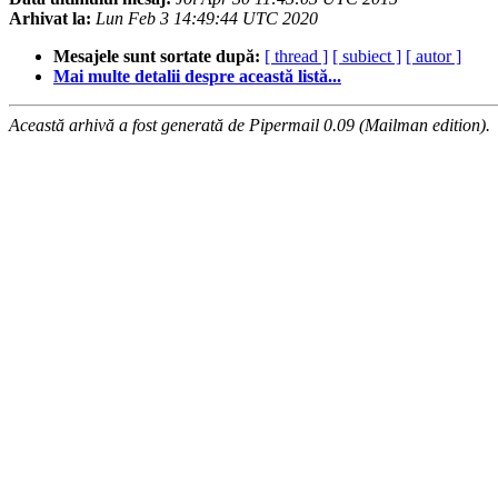
Arhivat la:
Lun Feb 3 14:49:44 UTC 2020
Mesajele sunt sortate după:
[ thread ]
[ subiect ]
[ autor ]
Mai multe detalii despre această listă...
Această arhivă a fost generată de Pipermail 0.09 (Mailman edition).