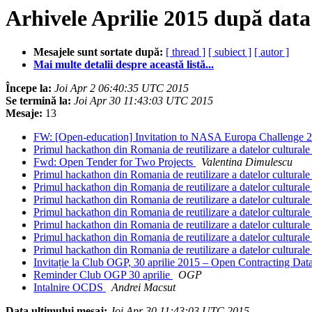
Arhivele Aprilie 2015 după data
Mesajele sunt sortate după:
[ thread ]
[ subiect ]
[ autor ]
Mai multe detalii despre această listă...
Începe la:
Joi Apr 2 06:40:35 UTC 2015
Se termină la:
Joi Apr 30 11:43:03 UTC 2015
Mesaje:
13
FW: [Open-education] Invitation to NASA Europa Challenge 20
Primul hackathon din Romania de reutilizare a datelor cultural
Fwd: Open Tender for Two Projects
Valentina Dimulescu
Primul hackathon din Romania de reutilizare a datelor cultural
Primul hackathon din Romania de reutilizare a datelor cultural
Primul hackathon din Romania de reutilizare a datelor cultural
Primul hackathon din Romania de reutilizare a datelor cultural
Primul hackathon din Romania de reutilizare a datelor cultural
Primul hackathon din Romania de reutilizare a datelor cultural
Primul hackathon din Romania de reutilizare a datelor cultural
Invitație la Club OGP, 30 aprilie 2015 – Open Contracting Da
Reminder Club OGP 30 aprilie
OGP
Intalnire OCDS
Andrei Macsut
Data ultimului mesaj:
Joi Apr 30 11:43:03 UTC 2015