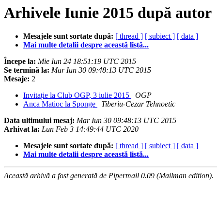
Arhivele Iunie 2015 după autor
Mesajele sunt sortate după:
[ thread ]
[ subiect ]
[ data ]
Mai multe detalii despre această listă...
Începe la:
Mie Iun 24 18:51:19 UTC 2015
Se termină la:
Mar Iun 30 09:48:13 UTC 2015
Mesaje:
2
Invitație la Club OGP, 3 iulie 2015
OGP
Anca Matioc la Sponge
Tiberiu-Cezar Tehnoetic
Data ultimului mesaj:
Mar Iun 30 09:48:13 UTC 2015
Arhivat la:
Lun Feb 3 14:49:44 UTC 2020
Mesajele sunt sortate după:
[ thread ]
[ subiect ]
[ data ]
Mai multe detalii despre această listă...
Această arhivă a fost generată de Pipermail 0.09 (Mailman edition).