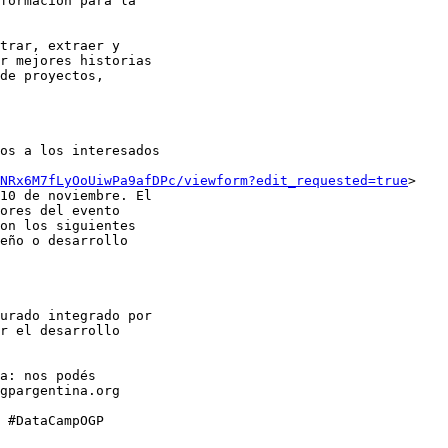
formación para la

trar, extraer y

r mejores historias

de proyectos,

os a los interesados

ANRx6M7fLyOoUiwPa9afDPc/viewform?edit_requested=true
>

10 de noviembre. El

ores del evento

on los siguientes

eño o desarrollo

urado integrado por

r el desarrollo

a: nos podés

gpargentina.org

 #DataCampOGP
