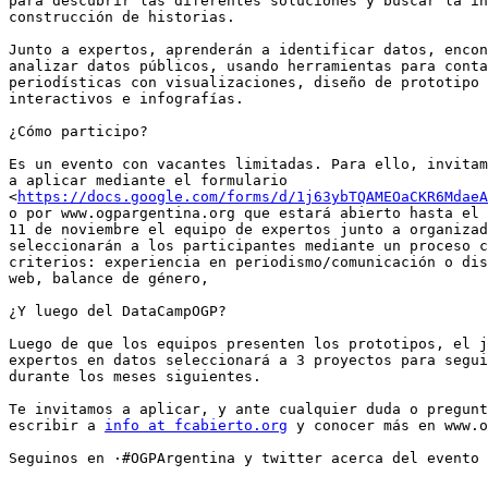
para descubrir las diferentes soluciones y buscar la in
construcción de historias.

Junto a expertos, aprenderán a identificar datos, encon
analizar datos públicos, usando herramientas para conta
periodísticas con visualizaciones, diseño de prototipo 
interactivos e infografías.

¿Cómo participo?

Es un evento con vacantes limitadas. Para ello, invitam
a aplicar mediante el formulario

<
https://docs.google.com/forms/d/1j63ybTQAMEOaCKR6Mdae
o por www.ogpargentina.org que estará abierto hasta el 
11 de noviembre el equipo de expertos junto a organizad
seleccionarán a los participantes mediante un proceso c
criterios: experiencia en periodismo/comunicación o dis
web, balance de género,

¿Y luego del DataCampOGP?

Luego de que los equipos presenten los prototipos, el j
expertos en datos seleccionará a 3 proyectos para segui
durante los meses siguientes.

Te invitamos a aplicar, y ante cualquier duda o pregunt
escribir a 
info at fcabierto.org
 y conocer más en www.o
Seguinos en ·#OGPArgentina y twitter acerca del evento 