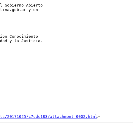
l Gobierno Abierto

tina.gob.ar y en

ión Conocimiento

dad y la Justicia.

nts/20171025/c7cdc183/attachment-0002.html