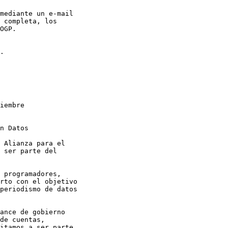
mediante un e-mail

 completa, los

OGP.

.

iembre

n Datos

 Alianza para el

 ser parte del

 programadores,

rto con el objetivo

periodismo de datos

ance de gobierno

de cuentas,

itamos a ser parte
