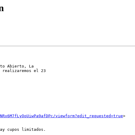
n
to Abierto, La

 realizaremos el 23

ANRx6M7fLyOoUiwPa9afDPc/viewform?edit_requested=true
>

ay cupos limitados.
