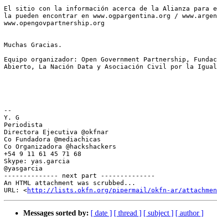
El sitio con la información acerca de la Alianza para e
la pueden encontrar en www.ogpargentina.org / www.argen
www.opengovpartnership.org

Muchas Gracias.

Equipo organizador: Open Government Partnership, Fundac
Abierto, La Nación Data y Asociación Civil por la Igual
-- 

Y. G

Periodista

Directora Ejecutiva @okfnar

Co Fundadora @mediachicas

Co Organizadora @hackshackers

+54 9 11 61 45 71 68

Skype: yas.garcia

@yasgarcia

-------------- next part --------------

An HTML attachment was scrubbed...

URL: <
http://lists.okfn.org/pipermail/okfn-ar/attachme
Messages sorted by:
[ date ]
[ thread ]
[ subject ]
[ author ]