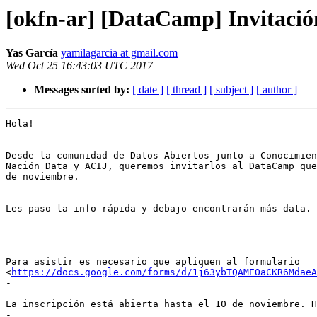
[okfn-ar] [DataCamp] Invitació
Yas García
yamilagarcia at gmail.com
Wed Oct 25 16:43:03 UTC 2017
Messages sorted by:
[ date ]
[ thread ]
[ subject ]
[ author ]
Hola!

Desde la comunidad de Datos Abiertos junto a Conocimien
Nación Data y ACIJ, queremos invitarlos al DataCamp que
de noviembre.

Les paso la info rápida y debajo encontrarán más data.

-

Para asistir es necesario que apliquen al formulario

<
https://docs.google.com/forms/d/1j63ybTQAMEOaCKR6Mdae
-

La inscripción está abierta hasta el 10 de noviembre. H
-
