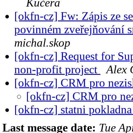
Kučera
[okfn-cz] Fw: Zápis ze s
povinném zveřejňování s
michal.skop
[okfn-cz] Request for S
non-profit project
Alex 
[okfn-cz] CRM pro nezi
[okfn-cz] CRM pro n
[okfn-cz] statni pokladn
Last message date:
Tue Ap