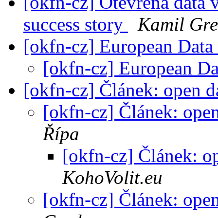
[okfn-cz] Otevřená data 
success story
Kamil Gre
[okfn-cz] European Dat
[okfn-cz] European D
[okfn-cz] Článek: open d
[okfn-cz] Článek: open
Řípa
[okfn-cz] Článek: o
KohoVolit.eu
[okfn-cz] Článek: open