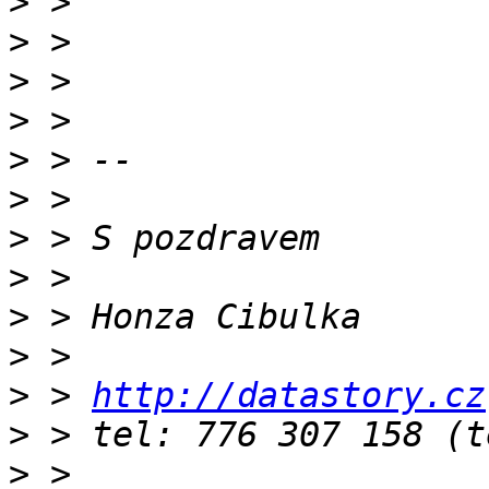
>
>
>
>
>
>
>
>
>
>
>
 > 
http://datastory.cz
>
>