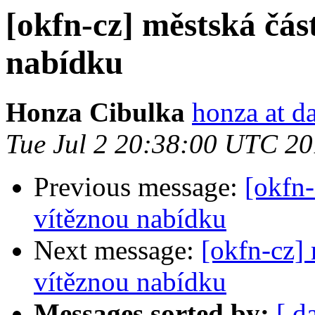
[okfn-cz] městská čás
nabídku
Honza Cibulka
honza at da
Tue Jul 2 20:38:00 UTC 2
Previous message:
[okfn-
vítěznou nabídku
Next message:
[okfn-cz]
vítěznou nabídku
Messages sorted by:
[ d