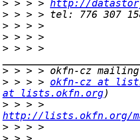
>
 > > > 
http://datastor
>
>
>
>
 > > > 
>
>
 > > > 
okfn-cz at list
at lists.okfn.org
>
 > > > 
http://lists.okfn.org/m
>
>