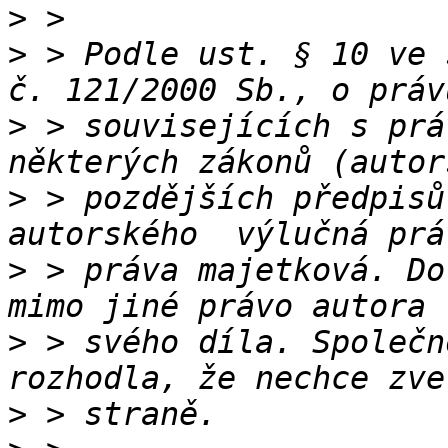
>
>
 > Podle ust. § 10 ve 
>
 > souvisejících s prá
>
 > pozdějších předpisů
>
 > práva majetková. Do
>
 > svého díla. Společn
>