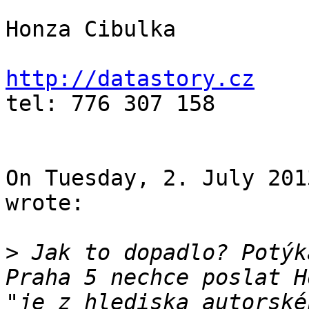
Honza Cibulka

http://datastory.cz

tel: 776 307 158

On Tuesday, 2. July 201
wrote:

>
 Jak to dopadlo? Potýk
Praha 5 nechce poslat H
"je z hlediska autorské