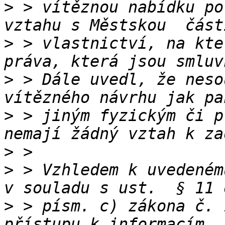
>
 > vítěznou nabídku po
>
 > vlastnictví, na kte
>
 > Dále uvedl, že neso
>
 > jiným fyzickým či p
>
>
 > Vzhledem k uvedeném
>
 > písm. c) zákona č. 