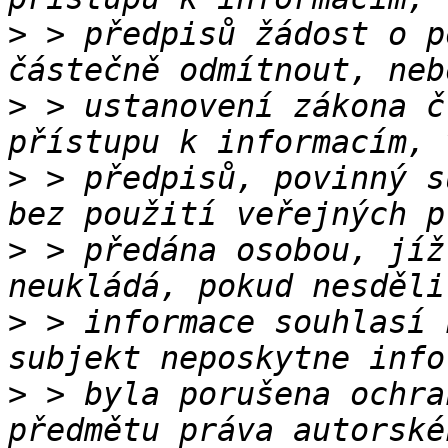
>
 > předpisů žádost o po
>
 > ustanovení zákona č
>
 > předpisů, povinný s
>
 > předána osobou, jíž
>
 > informace souhlasí 
>
 > byla porušena ochra