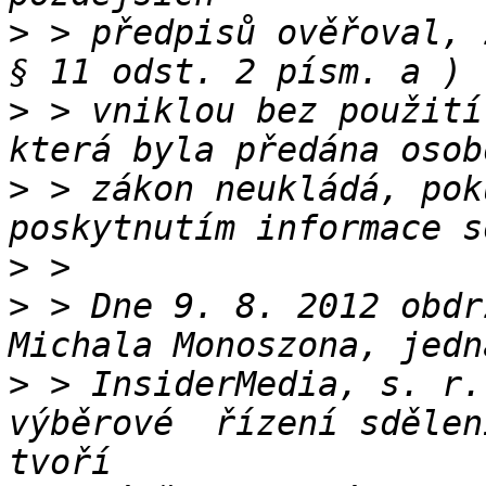
>
 > předpisů ověřoval, 
>
 > vniklou bez použití
>
 > zákon neukládá, pok
>
>
 > Dne 9. 8. 2012 obdr
>
 > InsiderMedia, s. r.
výběrové  řízení sdělen