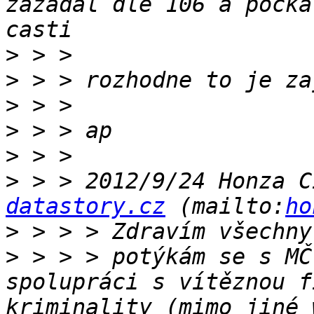
zazadal dle 106 a pocka
>
>
>
>
>
>
 > > 2012/9/24 Honza C
datastory.cz
 (mailto:
ho
>
>
 > > > potýkám se s MČ
spolupráci s vítěznou f
kriminality (mimo jiné 