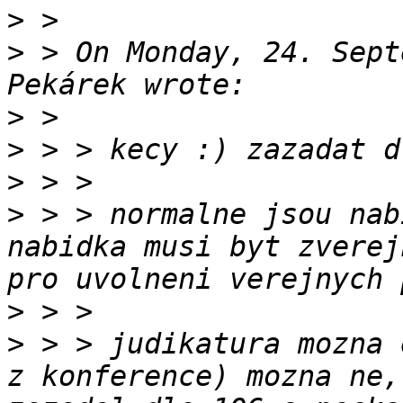
>
>
 > On Monday, 24. Sept
>
>
>
>
 > > normalne jsou nab
nabidka musi byt zverej
>
>
 > > judikatura mozna 
z konference) mozna ne,