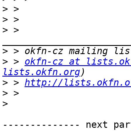
>
>
>
 > 
>
>
 > 
okfn-cz at lists.ok
lists.okfn.org
>
 > 
http://lists.okfn.o
>
>
-------------- next par