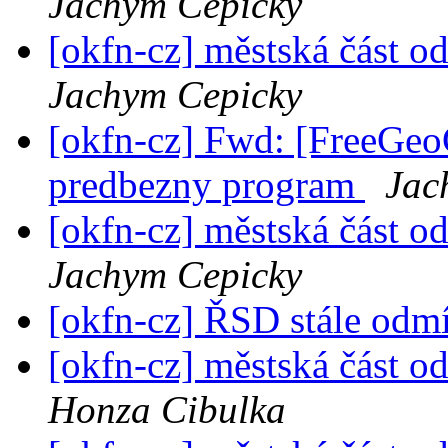
Jachym Cepicky
[okfn-cz] městská část o
Jachym Cepicky
[okfn-cz] Fwd: [FreeGeo
predbezny program
Jac
[okfn-cz] městská část o
Jachym Cepicky
[okfn-cz] ŘSD stále odm
[okfn-cz] městská část o
Honza Cibulka