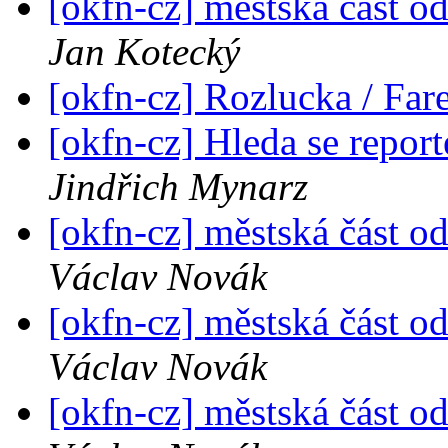
[okfn-cz] městská část o
Jan Kotecký
[okfn-cz] Rozlucka / Far
[okfn-cz] Hleda se repor
Jindřich Mynarz
[okfn-cz] městská část o
Václav Novák
[okfn-cz] městská část o
Václav Novák
[okfn-cz] městská část o