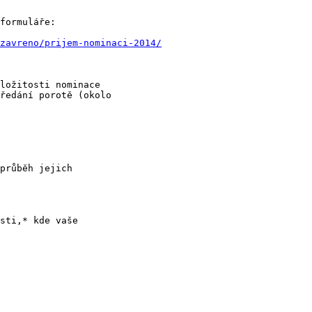
formuláře:

zavreno/prijem-nominaci-2014/
ložitosti nominace

ředání porotě (okolo

průběh jejich

sti,* kde vaše
