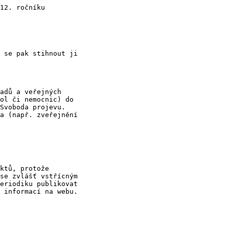
12. ročníku

 se pak stihnout ji

adů a veřejných

ol či nemocnic) do

Svoboda projevu.

a (např. zveřejnění

ktů, protože

se zvlášť vstřícným

eriodiku publikovat

 informací na webu.
