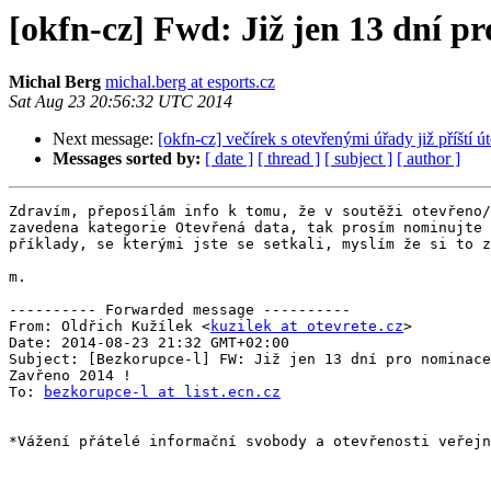
[okfn-cz] Fwd: Již jen 13 dní p
Michal Berg
michal.berg at esports.cz
Sat Aug 23 20:56:32 UTC 2014
Next message:
[okfn-cz] večírek s otevřenými úřady již příští ú
Messages sorted by:
[ date ]
[ thread ]
[ subject ]
[ author ]
Zdravím, přeposílám info k tomu, že v soutěži otevřeno/
zavedena kategorie Otevřená data, tak prosím nominujte 
příklady, se kterými jste se setkali, myslím že si to z
m.

---------- Forwarded message ----------

From: Oldřich Kužílek <
kuzilek at otevrete.cz
>

Date: 2014-08-23 21:32 GMT+02:00

Subject: [Bezkorupce-l] FW: Již jen 13 dní pro nominace
Zavřeno 2014 !

To: 
bezkorupce-l at list.ecn.cz
*Vážení přátelé informační svobody a otevřenosti veřejn