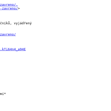
zavreno/.
-zavreno/
>

čníků, vyjádřený

zavreno/
.kTi64n4_a94E
mí*
