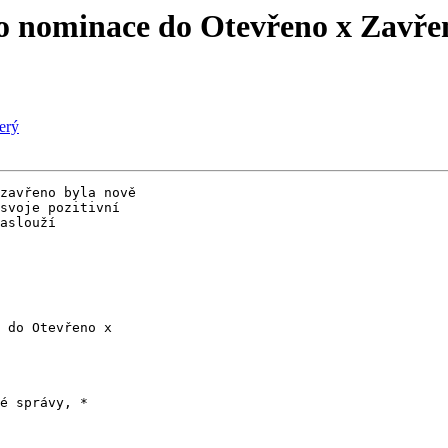
ro nominace do Otevřeno x Zavře
terý
zavřeno byla nově

svoje pozitivní

aslouží

 do Otevřeno x

é správy, *
