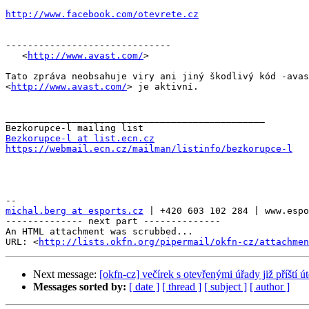
http://www.facebook.com/otevrete.cz
------------------------------

   <
http://www.avast.com/
>

Tato zpráva neobsahuje viry ani jiný škodlivý kód -avas
<
http://www.avast.com/
> je aktivní.

_______________________________________________

Bezkorupce-l at list.ecn.cz
https://webmail.ecn.cz/mailman/listinfo/bezkorupce-l
michal.berg at esports.cz
 | +420 603 102 284 | www.espo
-------------- next part --------------

An HTML attachment was scrubbed...

URL: <
http://lists.okfn.org/pipermail/okfn-cz/attachme
Next message:
[okfn-cz] večírek s otevřenými úřady již příští ú
Messages sorted by:
[ date ]
[ thread ]
[ subject ]
[ author ]