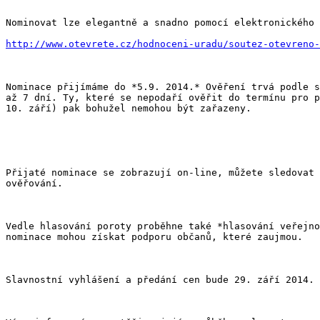
Nominovat lze elegantně a snadno pomocí elektronického 
http://www.otevrete.cz/hodnoceni-uradu/soutez-otevreno-
Nominace přijímáme do *5.9. 2014.* Ověření trvá podle s
až 7 dní. Ty, které se nepodaří ověřit do termínu pro p
10. září) pak bohužel nemohou být zařazeny.

Přijaté nominace se zobrazují on-line, můžete sledovat 
ověřování.

Vedle hlasování poroty proběhne také *hlasování veřejno
nominace mohou získat podporu občanů, které zaujmou.

Slavnostní vyhlášení a předání cen bude 29. září 2014.
