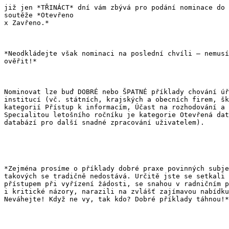
již jen *TŘINÁCT* dní vám zbývá pro podání nominace do 
soutěže *Otevřeno

x Zavřeno.*

*Neodkládejte však nominaci na poslední chvíli – nemusí
ověřit!*

Nominovat lze buď DOBRÉ nebo ŠPATNÉ příklady chování úř
institucí (vč. státních, krajských a obecních firem, šk
kategorií Přístup k informacím, Účast na rozhodování a 
Specialitou letošního ročníku je kategorie Otevřená dat
databází pro další snadné zpracování uživatelem).

*Zejména prosíme o příklady dobré praxe povinných subje
takových se tradičně nedostává. Určitě jste se setkali 
přístupem při vyřízení žádosti, se snahou v radničním p
i kritické názory, narazili na zvlášť zajímavou nabídku
Neváhejte! Když ne vy, tak kdo? Dobré příklady táhnou!*
