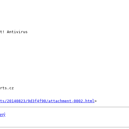
t! Antivirus

rts.cz

nts/20140823/9d3f4f90/attachment-0002.html
terý