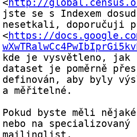
<
http://global.census.o
jste se s Indexem dosud

nesetkali, doporučuji p
<
https://docs.google.co
wXwTRalwCc4PwIbIprGi5kv
kde je vysvětleno, jak 
dataset je poměrně přesn
definován, aby byly výs
a měřitelné.

Pokud byste měli nějaké
nebo na specializovaný

mailinglist. 