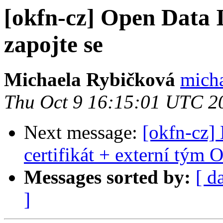
[okfn-cz] Open Data 
zapojte se
Michaela Rybičková
micha
Thu Oct 9 16:15:01 UTC 2
Next message:
[okfn-cz]
certifikát + externí tým 
Messages sorted by:
[ d
]