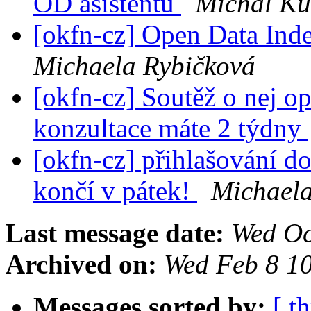
OD asistentů
Michal K
[okfn-cz] Open Data Inde
Michaela Rybičková
[okfn-cz] Soutěž o nej op
konzultace máte 2 týdny
[okfn-cz] přihlašování d
končí v pátek!
Michaela
Last message date:
Wed Oc
Archived on:
Wed Feb 8 1
Messages sorted by:
[ t