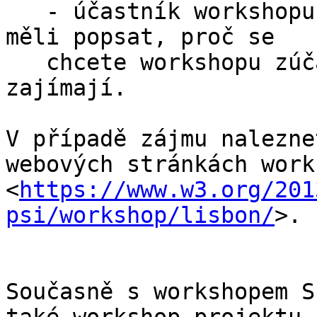
   - účastník workshopu – ve Vašem příspěvku byste 
měli popsat, proč se

   chcete workshopu zúčastnit a jaká témata Vás 
zajímají.

V případě zájmu nalezne
webových stránkách work
<
https://www.w3.org/201
psi/workshop/lisbon/
>.

Současně s workshopem S