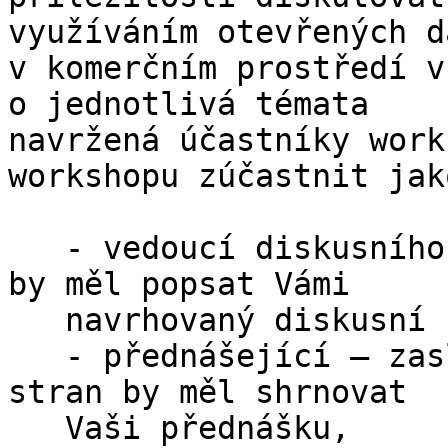
využíváním otevřených da
v komerčním prostředí v
o jednotlivá témata

navržená účastníky work
workshopu zúčastnit jako
   - vedoucí diskusního bloku – zaslaný příspěvek 
by měl popsat Vámi

   navrhovaný diskusní blok (session),

   - přednášející – zaslaný příspěvek v délce do 5 
stran by měl shrnovat

   Vaši přednášku,
