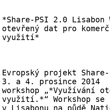
*Share-PSI 2.0 Lisabon 
otevřený dat pro komerčn
využití*

Evropský projekt Share-
3. a 4. prosince 2014

workshop „*Využívání ot
využití.*“ Workshop se k
v Lisabonu na půdě Nati