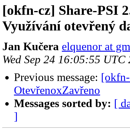
[okfn-cz] Share-PSI 
Využívání otevřený d
Jan Kučera
elquenor at gm
Wed Sep 24 16:05:55 UTC
Previous message:
[okfn-
OtevřenoxZavřeno
Messages sorted by:
[ d
]