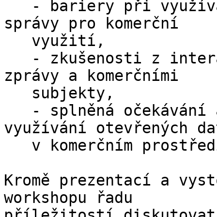
   - bariery při využívání otevřených dat veřejné 
správy pro komerční

   využití,

   - zkušenosti z interakce mezi orgány veřejné 
zprávy a komerčními

   subjekty,

   - splněná očekávání a nečekané výsledky 
využívání otevřených dat
   v komerčním prostředí.

Kromě prezentací a vyst
workshopu řadu

příležitostí diskutovat