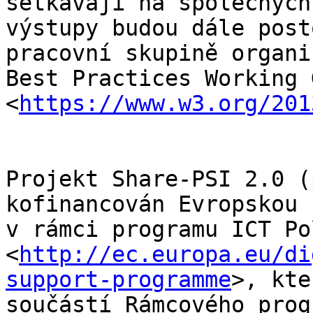
setkávají na společných
výstupy budou dále post
pracovní skupině organi
Best Practices Working 
<
https://www.w3.org/201
Projekt Share-PSI 2.0 (
kofinancován Evropskou 
v rámci programu ICT Po
<
http://ec.europa.eu/di
support-programme
>, kte
součástí Rámcového prog