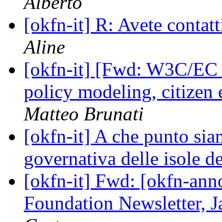
Alberto
[okfn-it] R: Avete conta
Aline
[okfn-it] [Fwd: W3C/EC
policy modeling, citize
Matteo Brunati
[okfn-it] A che punto sia
governativa delle isole d
[okfn-it] Fwd: [okfn-a
Foundation Newsletter, 