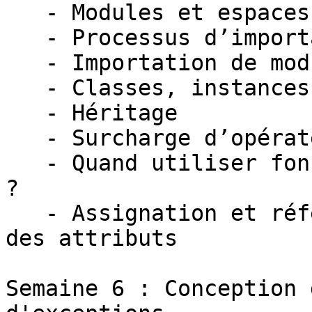
   - Modules et espaces de nommage

   - Processus d’importation des modules

   - Importation de modules et espaces de nommage

   - Classes, instances et méthodes

   - Héritage

   - Surcharge d’opérateurs

   - Quand utiliser fonctions, modules ou classes 
?

   - Assignation et référencement des variables et 
des attributs

Semaine 6 : Conception 