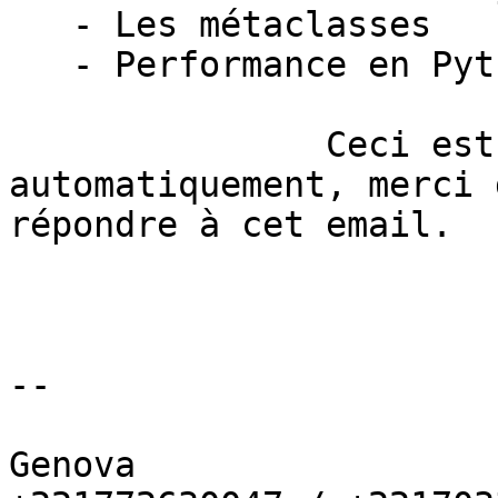
   - Les métaclasses

   - Performance en Python

               Ceci est un email généré 
automatiquement, merci 
répondre à cet email.

-- 

Genova
