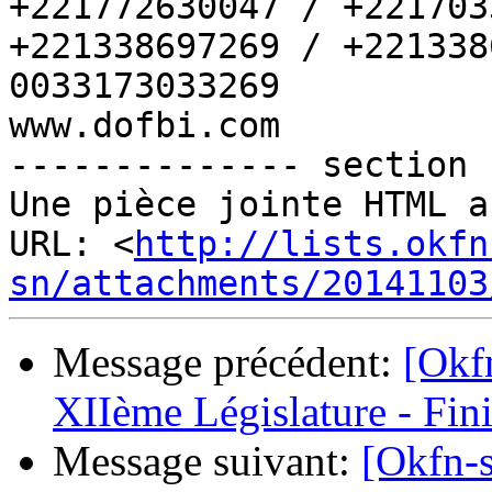
+221772630047 / +221703
+221338697269 / +221338
0033173033269

www.dofbi.com

-------------- section 
Une pièce jointe HTML a
URL: <
http://lists.okfn
sn/attachments/20141103
Message précédent:
[Okfn
XIIème Législature - Fin
Message suivant:
[Okfn-